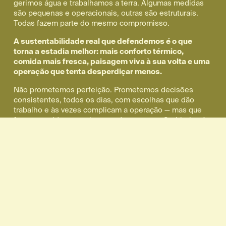
gerimos água e trabalhamos a terra. Algumas medidas 
são pequenas e operacionais, outras são estruturais. 
Todas fazem parte do mesmo compromisso.
A sustentabilidade real que defendemos é o que 
torna a estadia melhor: mais conforto térmico, 
comida mais fresca, paisagem viva à sua volta e uma 
operação que tenta desperdiçar menos.
Não prometemos perfeição. Prometemos decisões 
consistentes, todos os dias, com escolhas que dão 
trabalho e às vezes complicam a operação — mas que 
fazem sentido para o lugar onde estamos. O objetivo é 
simples: criar um espaço que funcione como hotel e 
como exemplo, sem moralismo e sem greenwashing. 
Um sítio onde a teoria passa para a prática e onde se 
consegue sentir isso — no quarto, à mesa, na água, na 
energia e no terreno.
A sustentabilidade no Gandum vive mais no terreno e na 
operação do que no texto. Se quiser ver com detalhe, 
publicamos mais informação no nosso editorial e vamos 
atualizando o que medimos e melhoramos. Para outras 