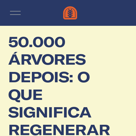
A
b
r
i
r
50.000
m
e
n
ÁRVORES
u
DEPOIS: O
QUE
SIGNIFICA
REGENERAR