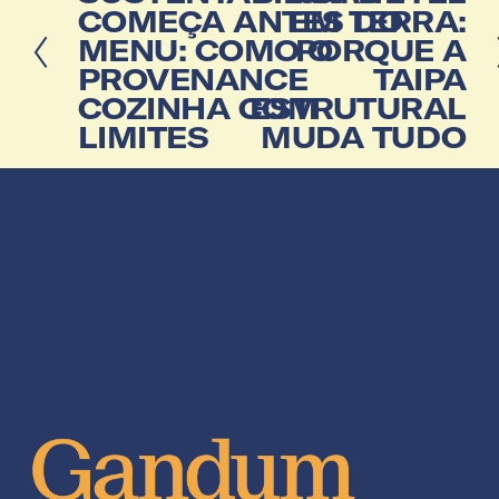
t
ó
COMEÇA ANTES DO
EM TERRA:
e
x
MENU: COMO O
PORQUE A
r
i
i
m
PROVENANCE
TAIPA
o
o
COZINHA COM
ESTRUTURAL
r
LIMITES
MUDA TUDO