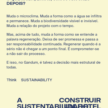
DEPOIS?
Muda o microclima. Muda a forma como a água se infiltra 
e permanece. Muda a biodiversidade visível e invisível. 
Muda a relação do projeto com o tempo.
Mas, acima de tudo, muda a forma como se entende a 
palavra regeneração. Deixa de ser promessa e passa a 
ser responsabilidade continuada. Regenerar quando é a 
sério não é chegar a um ponto final. É comprometer-se 
a não sair do processo.
E isso, no Gandum, é talvez a decisão mais estrutural de 
todas.
Think
SUSTAINABILITY
A
A
P
CONSTRUIR
n
r
SUSTENTABILIDADE
UM HOTEL