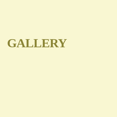
GALLERY