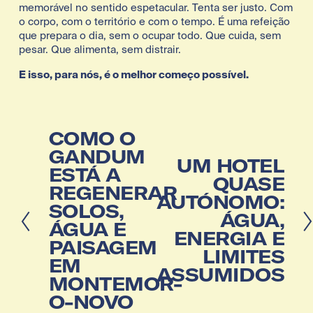
memorável no sentido espetacular. Tenta ser justo. Com 
o corpo, com o território e com o tempo. É uma refeição 
que prepara o dia, sem o ocupar todo. Que cuida, sem 
pesar. Que alimenta, sem distrair.
E isso, para nós, é o melhor começo possível.
A
COMO O
n
GANDUM
P
UM HOTEL
t
ESTÁ A
r
e
QUASE
REGENERAR
ó
r
AUTÓNOMO:
x
i
SOLOS,
ÁGUA,
i
o
ÁGUA E
m
r
ENERGIA E
PAISAGEM
o
LIMITES
EM
ASSUMIDOS
MONTEMOR-
O-NOVO