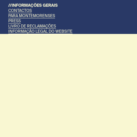
//INFORMAÇÕES GERAIS
CONTACTOS
PARA MONTEMORENSES
PRESS
LIVRO DE RECLAMAÇÕES
INFORMAÇÃO LEGAL DO WEBSITE
POLÍTICA DE COOKIES
POLÍTICA DE PRIVACIDADE
TRABALHAR NO GANDUM
TERMOS E CONDIÇÕES