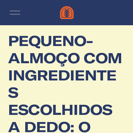
A
b
r
i
r
PEQUENO-
m
e
n
ALMOÇO COM
u
INGREDIENTE
S
ESCOLHIDOS
A DEDO: O