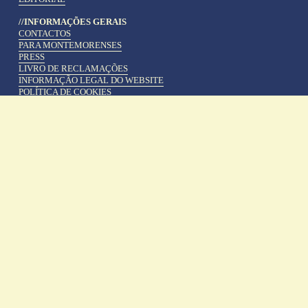
//INFORMAÇÕES GERAIS
CONTACTOS
PARA MONTEMORENSES
PRESS
LIVRO DE RECLAMAÇÕES
INFORMAÇÃO LEGAL DO WEBSITE
POLÍTICA DE COOKIES
POLÍTICA DE PRIVACIDADE
TRABALHAR NO GANDUM
TERMOS E CONDIÇÕES