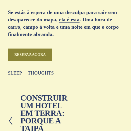
Se estás à espera de uma desculpa para sair sem 
desaparecer do mapa, 
ela é esta
. Uma hora de 
carro, campo à volta e uma noite em que o corpo 
finalmente abranda.
RESERVA AGORA
SLEEP
THOUGHTS
CONSTRUIR
A
n
UM HOTEL
t
EM TERRA:
e
PORQUE A
r
i
TAIPA