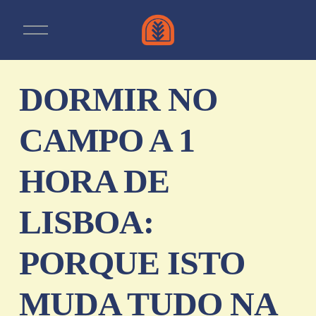
A
b
r
i
r
m
DORMIR NO
e
n
u
CAMPO A 1
HORA DE
LISBOA:
PORQUE ISTO
MUDA TUDO NA