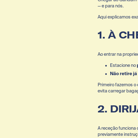
— e para nós.
Aqui explicamos ex
1. À C
Ao entrar na propri
Estacione no 
Não retire já
Primeiro fazemos o 
evita carregar bag
2. DIR
A receção funciona 
previamente instruç