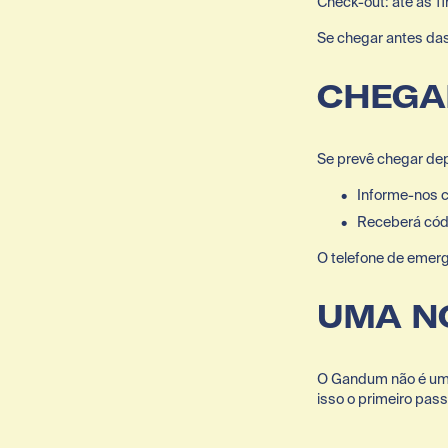
Check-out: até às 11
Se chegar antes das
CHEGA
Se prevê chegar dep
Informe-nos 
Receberá cód
O telefone de emerg
UMA N
O Gandum não é um h
isso o primeiro pas