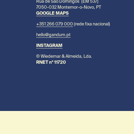
Rua de São Domingos  (EM 537)
7050-032 Montemor-o-Novo, PT
GOOGLE MAPS
+351 266 079 000
 (rede fixa nacional)
hello@gandum.pt
INSTAGRAM
© Wiedemar & Almeida, Lda.
RNET nº 11720