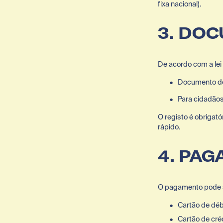
fixa nacional).
3. DO
De acordo com a lei
Documento de 
Para cidadãos
O registo é obrigatór
rápido.
4. PA
O pagamento pode se
Cartão de déb
Cartão de cré