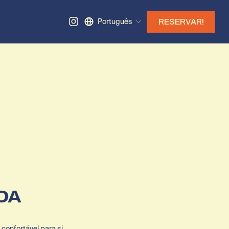
Português
RESERVAR!
DA
onfortável para si 