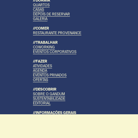
//DORMIR
QUARTOS
CASAS
DEPOIS DE RESERVAR
GALERIA
//COMER
RESTAURANTE PROVENANCE
//TRABALHAR
COWORKING
EVENTOS CORPORATIVOS
//FAZER
ATIVIDADES
AGENDA
EVENTOS PRIVADOS
OFERTAS
//DESCOBRIR
SOBRE O GANDUM
SUSTENTABILIDADE
EDITORIAL
//INFORMAÇÕES GERAIS
CONTACTOS
PARA MONTEMORENSES
PRESS
LIVRO DE RECLAMAÇÕES
INFORMAÇÃO LEGAL DO WEBSITE