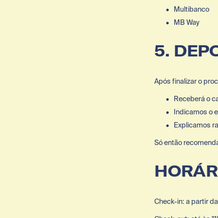
Multibanco
MB Way
5. DEP
Após finalizar o pro
Receberá o ca
Indicamos o 
Explicamos r
Só então recomenda
HORÁR
Check-in: a partir d