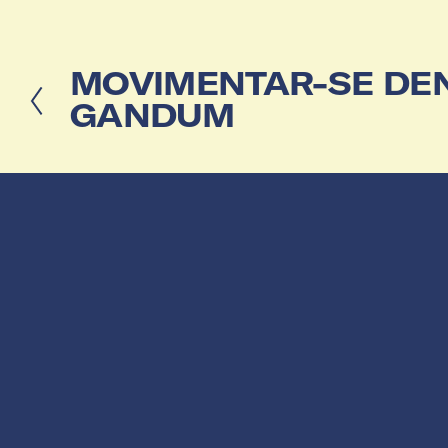
MOVIMENTAR-SE DE
A
n
GANDUM
t
e
r
i
o
r