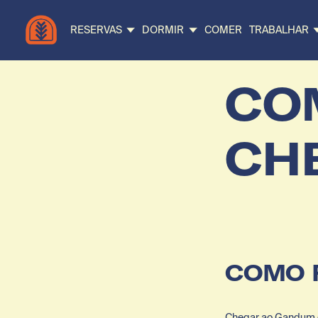
RESERVAS
DORMIR
COMER
TRABALHAR
CO
CH
COMO 
Chegar ao Gandum é 