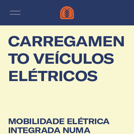
A
b
r
i
r
CARREGAMEN
m
e
n
TO VEÍCULOS
u
ELÉTRICOS
MOBILIDADE ELÉTRICA 
INTEGRADA NUMA 