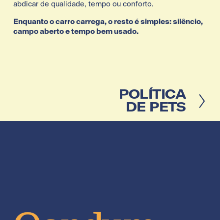
abdicar de qualidade, tempo ou conforto.
Enquanto o carro carrega, o resto é simples: silêncio, 
campo aberto e tempo bem usado.
P
POLÍTICA
r
DE PETS
ó
x
i
m
o