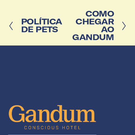
P
COMO
r
A
POLÍTICA
CHEGAR
ó
n
DE PETS
AO
x
t
GANDUM
i
e
m
r
o
i
o
r