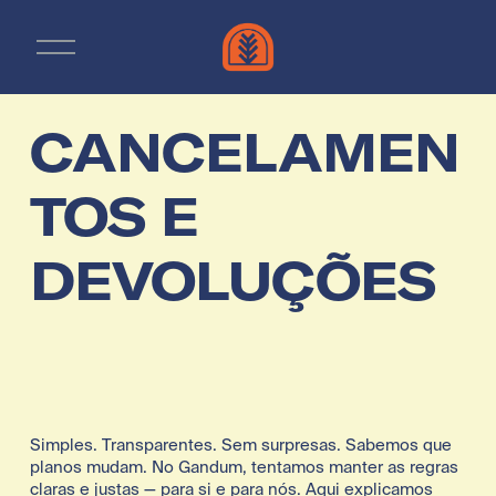
A
b
r
i
r
CANCELAMEN
m
e
n
TOS E
u
DEVOLUÇÕES
Simples. Transparentes. Sem surpresas. Sabemos que 
planos mudam. No Gandum, tentamos manter as regras 
claras e justas — para si e para nós. Aqui explicamos 